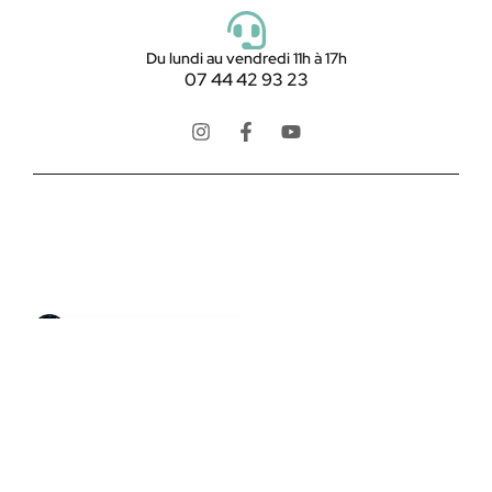
Du lundi au vendredi 11h à 17h
07 44 42 93 23
LookMaMontre est une boutique en ligne spécialisée
dans les
montres pour homme et femme
, alliant style,
qualité et petits prix. Découvrez une large sélection de
montres tendance, élégantes ou sportives, ainsi que
des bagues et pour compléter votre style au
quotidien. Nous proposons une livraison rapide, un