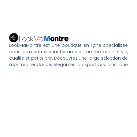
LookMaMontre est une boutique en ligne spécialisée
dans les
montres pour homme et femme
, alliant style,
qualité et petits prix. Découvrez une large sélection de
montres tendance, élégantes ou sportives, ainsi que
des bagues et pour compléter votre style au
quotidien. Nous proposons une livraison rapide, un
paiement 100% sécurisé et un service client à votre
écoute pour vous accompagner dans vos achats.
Nos montres & bijoux
Montres Femme
Montres Homme
Montres Infirmière