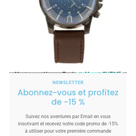
Montre pour Homme Tendance Marron CHTIME
15,00
€
NEWSLETTER
Abonnez-vous et profitez
Ajouter au panier
de -15 %
Suivez nos aventures par Email en vous
inscrivant et recevez notre code promo de -15%
à utiliser pour votre première commande