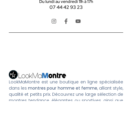
Du lundi au vendredi 11h à 17h
07 44 42 93 23
LookMaMontre est une boutique en ligne spécialisée
dans les
montres pour homme et femme
, alliant style,
qualité et petits prix. Découvrez une large sélection de
montres tendance, élégantes ou sportives, ainsi que
des bagues et pour compléter votre style au
quotidien. Nous proposons une livraison rapide, un
paiement 100% sécurisé et un service client à votre
écoute pour vous accompagner dans vos achats.