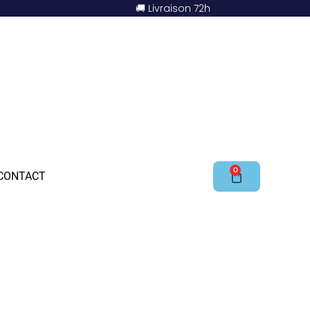
🚚 Livraison 72h
0
CONTACT