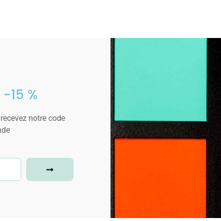
 -15 %
 recevez notre code
nde