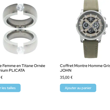
e Femme en Titane Ornée
Coffret Montre Homme Gris
onium PLICATA
JOHN
0
€
35,00
€
r les tailles
Ajouter au panier