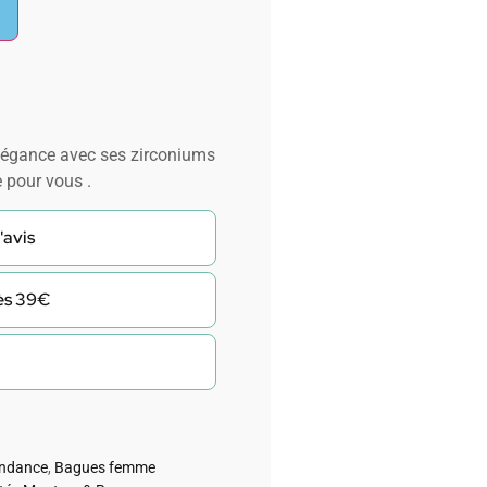
élégance avec ses zirconiums
e pour vous .
'avis
dès 39€
endance
,
Bagues femme