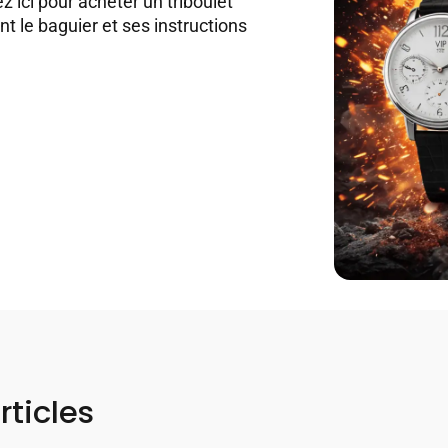
z ici pour acheter un triboulet
t le baguier et ses instructions
rticles