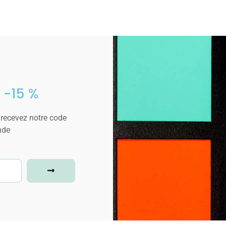
 -15 %
 recevez notre code
nde