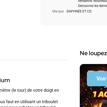
tendance
,
Nouveaut
Découvrez les dern
Marque :
DAPHNÉE ET CO.
Ne loupez
Voir
nium
mètre (le tour) de votre doigt en
us faut en utilisant un triboulet