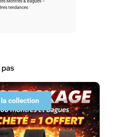
és Montres & Bagues –
ières tendances
 pas
 la collection