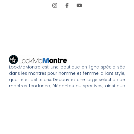
LookMaMontre est une boutique en ligne spécialisée
dans les
montres pour homme et femme
, alliant style,
qualité et petits prix. Découvrez une large sélection de
montres tendance, élégantes ou sportives, ainsi que
des bagues et pour compléter votre style au
quotidien. Nous proposons une livraison rapide, un
paiement 100% sécurisé et un service client à votre
écoute pour vous accompagner dans vos achats.
Nos montres & bijoux