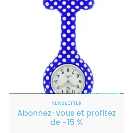
NEWSLETTER
Abonnez-vous et profitez
Montre pour Infirmière Silicone Bleu Pois KZ
de -15 %
7,00
€