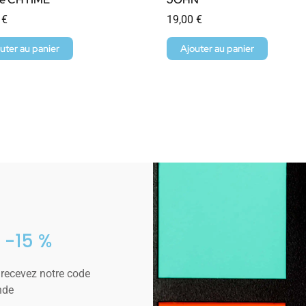
0
€
19,00
€
uter au panier
Ajouter au panier
 -15 %
 recevez notre code
nde