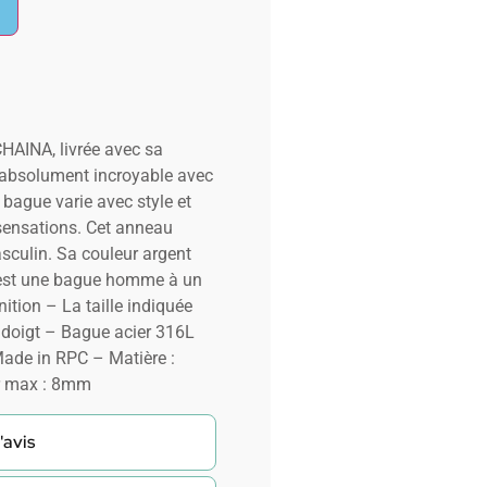
AINA, livrée avec sa
 absolument incroyable avec
 bague varie avec style et
 sensations. Cet anneau
culin. Sa couleur argent
C’est une bague homme à un
nition – La taille indiquée
re doigt – Bague acier 316L
de in RPC – Matière :
ur max : 8mm
'avis