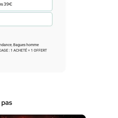
dès 39€
endance
,
Bagues homme
AGE : 1 ACHETÉ = 1 OFFERT
 pas