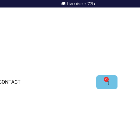
🚚 Livraison 72h
0
CONTACT