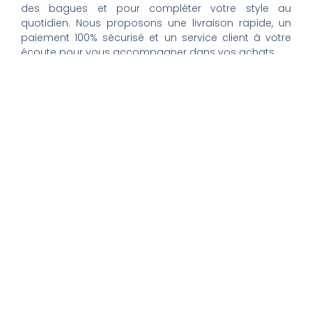
des bagues et pour compléter votre style au
quotidien. Nous proposons une livraison rapide, un
paiement 100% sécurisé et un service client à votre
écoute pour vous accompagner dans vos achats.
Nos montres & bijoux
Montres Femme
Montres Homme
Montres Infirmière
Bagues Femme
Bagues Homme
Montres Enfant
Tout savoir
Mon compte
Qui sommes-nous ?
Question/Réponse