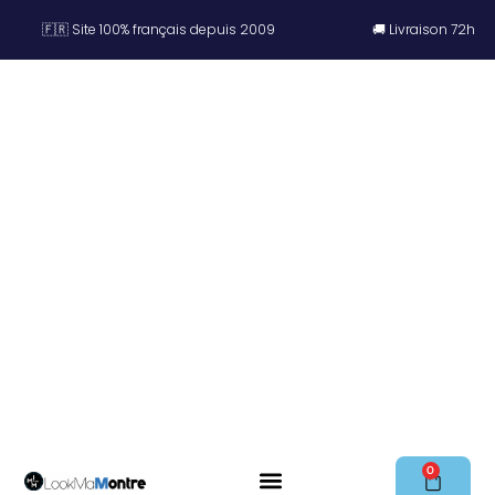
🇫🇷 Site 100% français depuis 2009
🚚 Livraison 72h
0