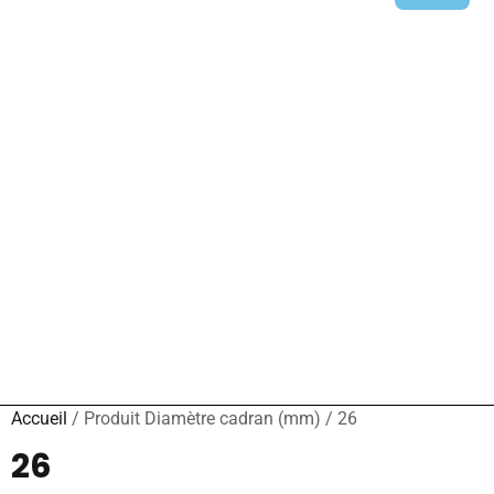
LES NOUVEAUTÉS
NOS MONTRES
Accueil
/ Produit Diamètre cadran (mm) / 26
26