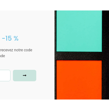
 -15 %
 recevez notre code
nde