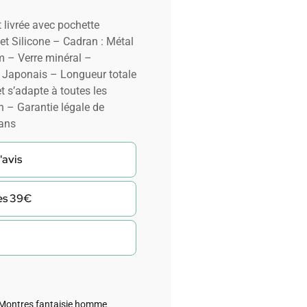
 livrée avec pochette
 Silicone – Cadran : Métal
 – Verre minéral –
 Japonais – Longueur totale
t s’adapte à toutes les
n – Garantie légale de
 ans
'avis
dès 39€
Montres fantaisie homme