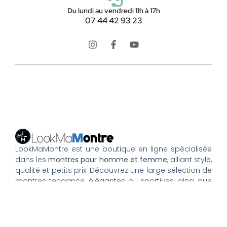
Du lundi au vendredi 11h à 17h
07 44 42 93 23
LookMaMontre est une boutique en ligne spécialisée
dans les
montres pour homme et femme
, alliant style,
qualité et petits prix. Découvrez une large sélection de
montres tendance, élégantes ou sportives, ainsi que
des bagues et pour compléter votre style au
quotidien. Nous proposons une livraison rapide, un
paiement 100% sécurisé et un service client à votre
écoute pour vous accompagner dans vos achats.