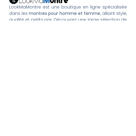
LookMaMontre est une boutique en ligne spécialisée
dans les
montres pour homme et femme
, alliant style,
qualité et petits prix. Découvrez une large sélection de
montres tendance, élégantes ou sportives, ainsi que
des bagues et pour compléter votre style au
quotidien. Nous proposons une livraison rapide, un
paiement 100% sécurisé et un service client à votre
écoute pour vous accompagner dans vos achats.
Nos montres & bijoux
Montres Femme
Montres Homme
Montres Infirmière
Bagues Femme
Bagues Homme
Montres Enfant
Tout savoir