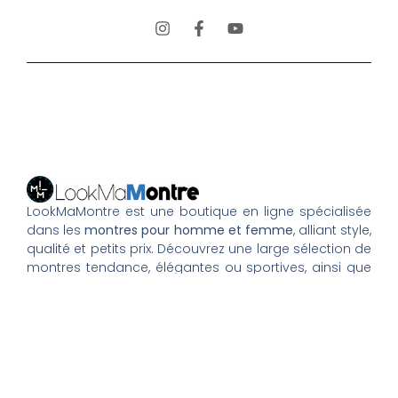
LookMaMontre est une boutique en ligne spécialisée
dans les
montres pour homme et femme
, alliant style,
qualité et petits prix. Découvrez une large sélection de
montres tendance, élégantes ou sportives, ainsi que
des bagues et pour compléter votre style au
quotidien. Nous proposons une livraison rapide, un
paiement 100% sécurisé et un service client à votre
écoute pour vous accompagner dans vos achats.
Nos montres & bijoux