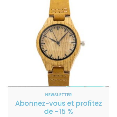
NEWSLETTER
Abonnez-vous et profitez
Montre Originale Femme Camel Bois CHTIME
de -15 %
10,00
€