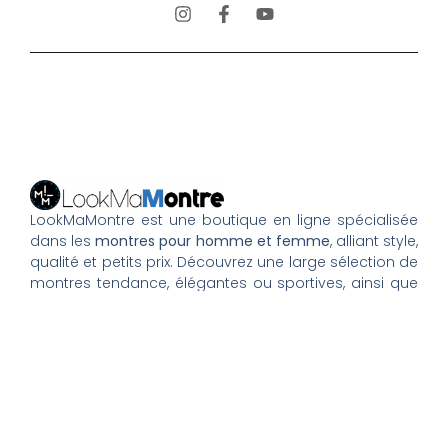
LookMaMontre est une boutique en ligne spécialisée
dans les
montres pour homme et femme
, alliant style,
qualité et petits prix. Découvrez une large sélection de
montres tendance, élégantes ou sportives, ainsi que
des bagues et pour compléter votre style au
quotidien. Nous proposons une livraison rapide, un
paiement 100% sécurisé et un service client à votre
écoute pour vous accompagner dans vos achats.
Nos montres & bijoux