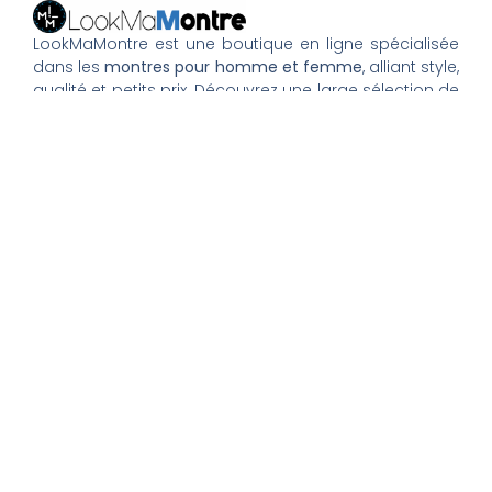
LookMaMontre est une boutique en ligne spécialisée
dans les
montres pour homme et femme
, alliant style,
qualité et petits prix. Découvrez une large sélection de
montres tendance, élégantes ou sportives, ainsi que
des bagues et pour compléter votre style au
quotidien. Nous proposons une livraison rapide, un
paiement 100% sécurisé et un service client à votre
écoute pour vous accompagner dans vos achats.
Nos montres & bijoux
Montres Femme
Montres Homme
Montres Infirmière
Bagues Femme
Bagues Homme
Montres Enfant
Tout savoir