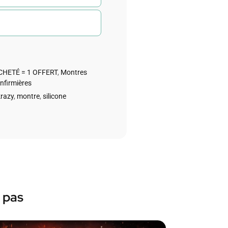
CHETÉ = 1 OFFERT
,
Montres
nfirmières
krazy
,
montre
,
silicone
 pas