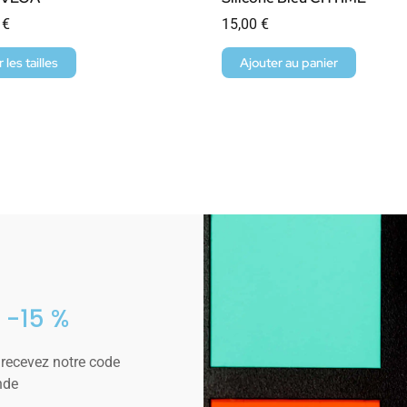
0
€
15,00
€
r les tailles
Ajouter au panier
 -15 %
 recevez notre code
nde