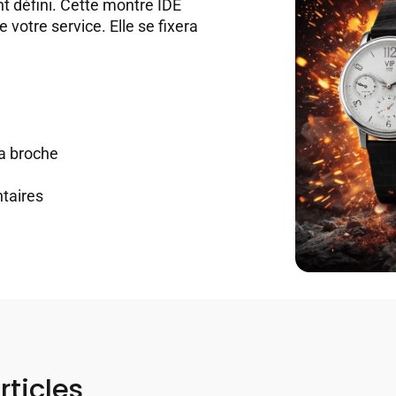
 défini. Cette montre IDE
votre service. Elle se fixera
sa broche
taires
rticles