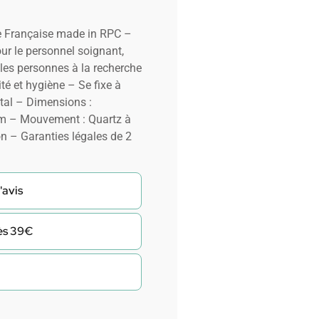
ue Française made in RPC –
our le personnel soignant,
es personnes à la recherche
té et hygiène – Se fixe à
étal – Dimensions :
m – Mouvement : Quartz à
on – Garanties légales de 2
'avis
dès 39€