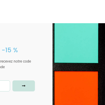
 -15 %
 recevez notre code
nde