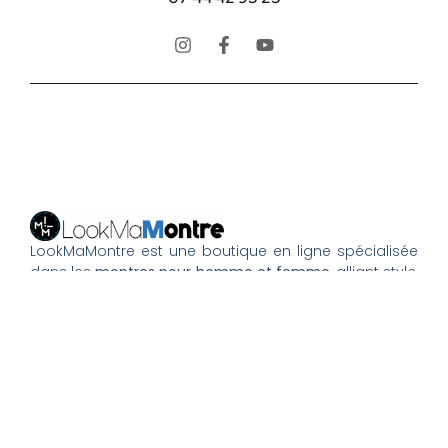
LookMaMontre est une boutique en ligne spécialisée
dans les
montres pour homme et femme
, alliant style,
qualité et petits prix. Découvrez une large sélection de
montres tendance, élégantes ou sportives, ainsi que
des bagues et pour compléter votre style au
quotidien. Nous proposons une livraison rapide, un
paiement 100% sécurisé et un service client à votre
écoute pour vous accompagner dans vos achats.