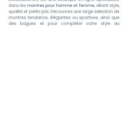
dans les
montres pour homme et femme
, alliant style,
qualité et petits prix. Découvrez une large sélection de
montres tendance, élégantes ou sportives, ainsi que
des bagues et pour compléter votre style au
quotidien. Nous proposons une livraison rapide, un
paiement 100% sécurisé et un service client à votre
écoute pour vous accompagner dans vos achats.
Nos montres & bijoux
Montres Femme
Montres Homme
Montres Infirmière
Bagues Femme
Bagues Homme
Montres Enfant
Tout savoir
Mon compte