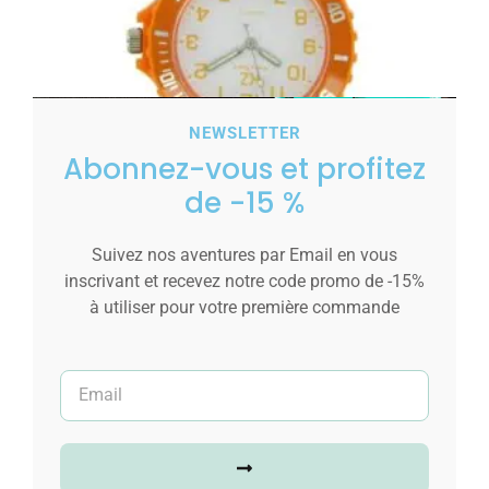
NEWSLETTER
Abonnez-vous et profitez
Montre infirmière Plastique Orange 141
de -15 %
6,00
€
Suivez nos aventures par Email en vous
Ajouter au panier
inscrivant et recevez notre code promo de -15%
à utiliser pour votre première commande