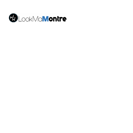
LookMaMontre est une boutique en ligne spécialisée
dans les
montres pour homme et femme
, alliant style,
qualité et petits prix. Découvrez une large sélection de
montres tendance, élégantes ou sportives, ainsi que
des bagues et pour compléter votre style au
quotidien. Nous proposons une livraison rapide, un
paiement 100% sécurisé et un service client à votre
écoute pour vous accompagner dans vos achats.
Nos montres & bijoux
Montres Femme
Montres Homme
Montres Infirmière
Bagues Femme
Bagues Homme