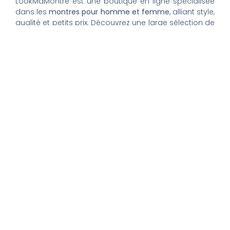
LookMaMontre est une boutique en ligne spécialisée
dans les
montres pour homme et femme
, alliant style,
qualité et petits prix. Découvrez une large sélection de
montres tendance, élégantes ou sportives, ainsi que
des bagues et pour compléter votre style au
quotidien. Nous proposons une livraison rapide, un
paiement 100% sécurisé et un service client à votre
écoute pour vous accompagner dans vos achats.
Nos montres & bijoux
Montres Femme
Montres Homme
Montres Infirmière
Bagues Femme
Bagues Homme
Montres Enfant
Tout savoir
Mon compte