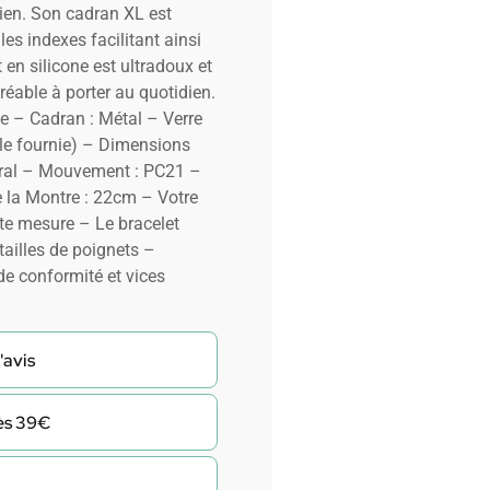
dien. Son cadran XL est
 les indexes facilitant ainsi
t en silicone est ultradoux et
éable à porter au quotidien.
e – Cadran : Métal – Verre
le fournie) – Dimensions
ral – Mouvement : PC21 –
e la Montre : 22cm – Votre
te mesure – Le bracelet
tailles de poignets –
de conformité et vices
'avis
dès 39€