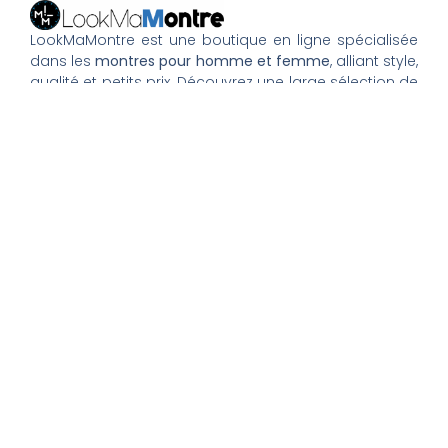
LookMaMontre est une boutique en ligne spécialisée
dans les
montres pour homme et femme
, alliant style,
qualité et petits prix. Découvrez une large sélection de
montres tendance, élégantes ou sportives, ainsi que
des bagues et pour compléter votre style au
quotidien. Nous proposons une livraison rapide, un
paiement 100% sécurisé et un service client à votre
écoute pour vous accompagner dans vos achats.
Nos montres & bijoux
Montres Femme
Montres Homme
Montres Infirmière
Bagues Femme
Bagues Homme
Montres Enfant
Tout savoir