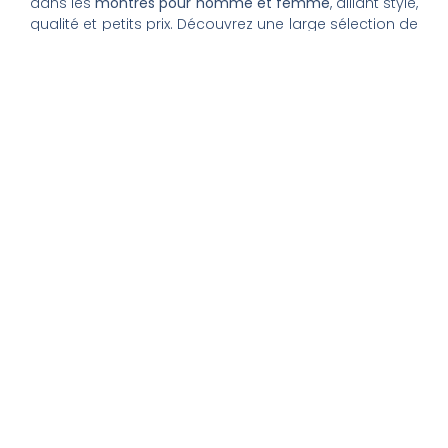
dans les
montres pour homme et femme
, alliant style,
qualité et petits prix. Découvrez une large sélection de
montres tendance, élégantes ou sportives, ainsi que
des bagues et pour compléter votre style au
quotidien. Nous proposons une livraison rapide, un
paiement 100% sécurisé et un service client à votre
écoute pour vous accompagner dans vos achats.
Nos montres & bijoux
Montres Femme
Montres Homme
Montres Infirmière
Bagues Femme
Bagues Homme
Montres Enfant
Tout savoir
Mon compte