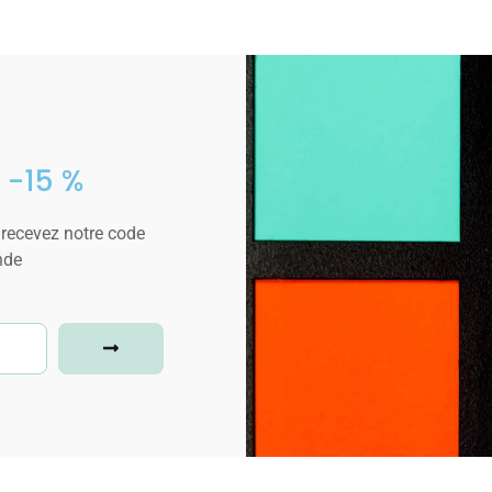
 -15 %
 recevez notre code
nde