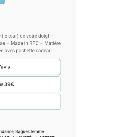
 (le tour) de votre doigt –
se – Made in RPC – Matière
ée avec pochette cadeau
'avis
dès 39€
endance
,
Bagues femme