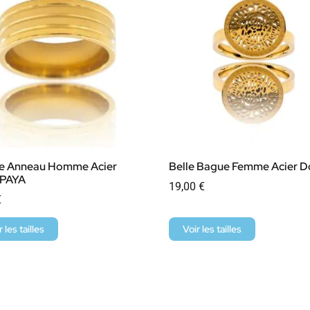
e Anneau Homme Acier
Belle Bague Femme Acier D
 PAYA
19,00
€
€
r les tailles
Voir les tailles