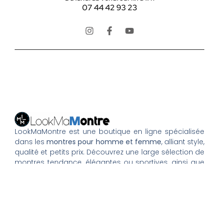
07 44 42 93 23
LookMaMontre est une boutique en ligne spécialisée
dans les
montres pour homme et femme
, alliant style,
qualité et petits prix. Découvrez une large sélection de
montres tendance, élégantes ou sportives, ainsi que
des bagues et pour compléter votre style au
quotidien. Nous proposons une livraison rapide, un
paiement 100% sécurisé et un service client à votre
écoute pour vous accompagner dans vos achats.