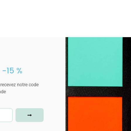
 -15 %
 recevez notre code
nde