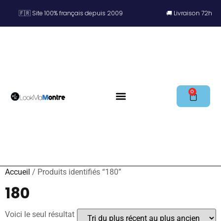
🇫🇷 Site 100% français depuis 2009
🚚 Livraison 72h
0
LES NOUVEAUTÉS
NOS MONTRES
Accueil
/ Produits identifiés “180”
180
Voici le seul résultat