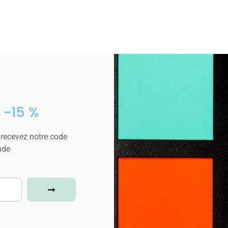
 -15 %
 recevez notre code
nde